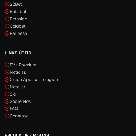
22Bet
Betlabel
Betsnipe
Coldbet
Paripesa
LINKS ÚTEIS
EV+ Premium
Notícias
Grupo Apostas Telegram
Neteller
Skrill
Sobre Nós
FAQ
Contatos
ESCOLA DE APOSTAS