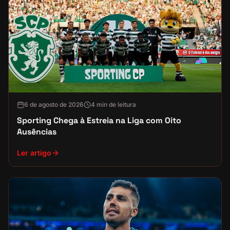
6 de agosto de 2026
4 min de leitura
Sporting Chega à Estreia na Liga com Oito
Ausências
Ler artigo