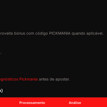
 Aproveita bónus com código PICKMANIA quando aplicável.
.
ognósticos Pickmania
antes de apostar.
a)
Processamento
Análise