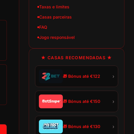
Taxas e limites
Casas parceiras
FAQ
Jogo responsável
★ CASAS RECOMENDADAS ★
›
🎁
Bónus até €122
›
🎁
Bónus até €150
›
🎁
Bónus até €130