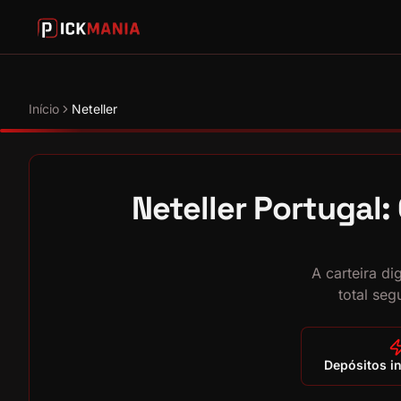
Início
Neteller
Neteller Portugal:
A carteira di
total se
Depósitos i