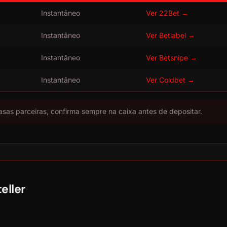
Instantâneo
Ver
22Bet
→
Instantâneo
Ver
Betlabel
→
Instantâneo
Ver
Betsnipe
→
Instantâneo
Ver
Coldbet
→
asas parceiras, confirma sempre na caixa antes de depositar.
eller