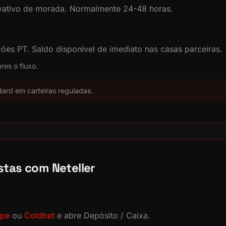
vativo de morada. Normalmente 24-48 horas.
ões PT. Saldo disponível de imediato nas casas parceiras.
es o fluxo.
dard em carteiras reguladas.
tas com Neteller
ipe
ou
Coldbet
e abre Depósito / Caixa.