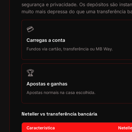
segurança e privacidade. Os depósitos são insta
muito mais depressa do que uma transferência ban
💳
Carregas a conta
Fundos via cartão, transferência ou MB Way.
🏆
Apostas e ganhas
Apostas normais na casa escolhida.
Neteller vs transferência bancária
Característica
Netell