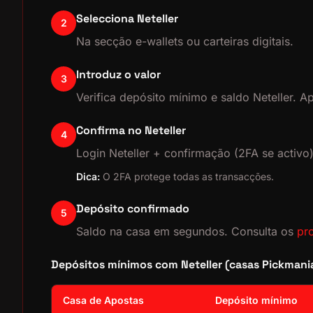
Selecciona Neteller
2
Na secção e-wallets ou carteiras digitais.
Introduz o valor
3
Verifica depósito mínimo e saldo Neteller.
Confirma no Neteller
4
Login Neteller + confirmação (2FA se activo)
Dica:
O 2FA protege todas as transacções.
Depósito confirmado
5
Saldo na casa em segundos. Consulta os
pr
Depósitos mínimos com Neteller (casas Pickmani
Casa de Apostas
Depósito mínimo