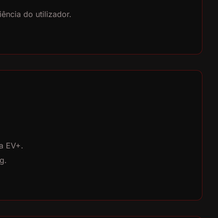
ência do utilizador.
ia EV+.
g.