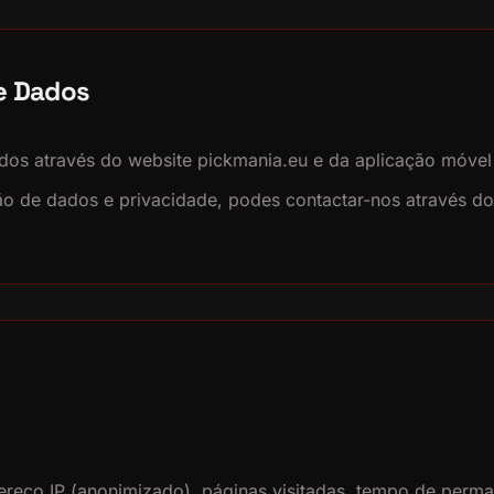
e Dados
dos através do website pickmania.eu e da aplicação móvel
o de dados e privacidade, podes contactar-nos através do
reço IP (anonimizado), páginas visitadas, tempo de perman