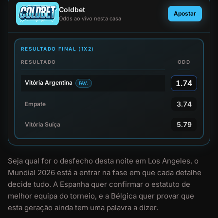
Coldbet
Apostar
Odds ao vivo nesta casa
RESULTADO FINAL (1X2)
RESULTADO
ODD
1.74
Vitória Argentina
FAV.
3.74
Empate
5.79
Vitória Suíça
Seja qual for o desfecho desta noite em Los Angeles, o
Mundial 2026 está a entrar na fase em que cada detalhe
decide tudo. A Espanha quer confirmar o estatuto de
melhor equipa do torneio, e a Bélgica quer provar que
esta geração ainda tem uma palavra a dizer.