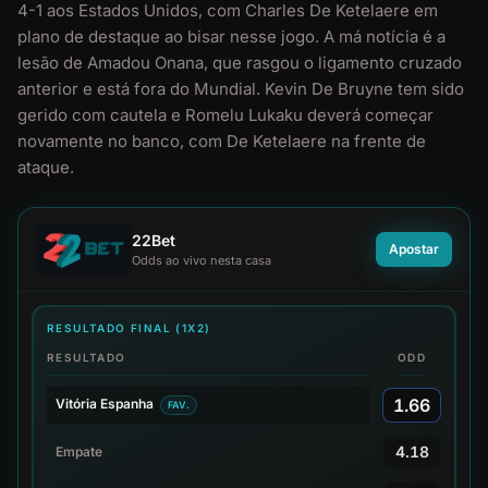
4-1 aos Estados Unidos, com Charles De Ketelaere em
plano de destaque ao bisar nesse jogo. A má notícia é a
lesão de Amadou Onana, que rasgou o ligamento cruzado
anterior e está fora do Mundial. Kevin De Bruyne tem sido
gerido com cautela e Romelu Lukaku deverá começar
novamente no banco, com De Ketelaere na frente de
ataque.
22Bet
Apostar
Odds ao vivo nesta casa
RESULTADO FINAL (1X2)
RESULTADO
ODD
1.66
Vitória Espanha
FAV.
4.18
Empate